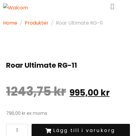
Home
Produkter
Roar Ultimate RG-11
Roar Ultimate RG-11
1243,75
kr
995,00
kr
796,00
kr
ex moms
Lägg till i varukorg