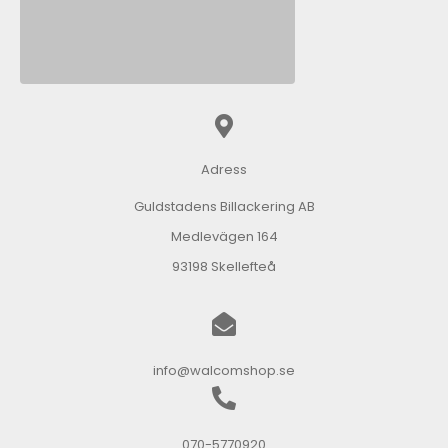
Adress
Guldstadens Billackering AB
Medlevägen 164
93198 Skellefteå
info@walcomshop.se
070-5770920