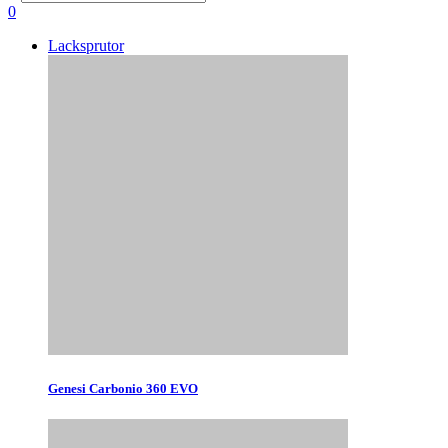
0
Lacksprutor
Genesi Carbonio 360 EVO