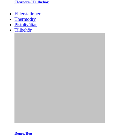
Cleaners / Tillbehör
Filterstationer
Thermodry
Pistoltvättar
Tillbehör
Demo/Beg