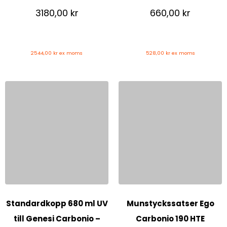
3180,00
kr
660,00
kr
2544,00
kr
ex moms
528,00
kr
ex moms
Standardkopp 680 ml UV
Munstyckssatser Ego
till Genesi Carbonio –
Carbonio 190 HTE