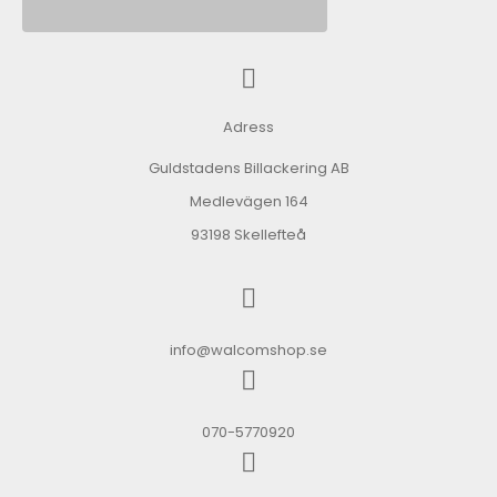
Adress
Guldstadens Billackering AB
Medlevägen 164
93198 Skellefteå
info@walcomshop.se
070-5770920